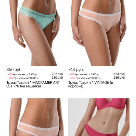
850 руб.
744 руб.
722 руб.
633 руб.
-15%
при заказе от 3500 р.
-15%
при заказе от 3500 р.
680 руб.
596 руб.
-20%
при заказе от 10000 р.
-20%
при заказе от 10000 р.
Трусы "стринг" MACRAMER ART
Трусы "стринг" VINTAGE (в
LST 776 (на вешалке)
коробке)