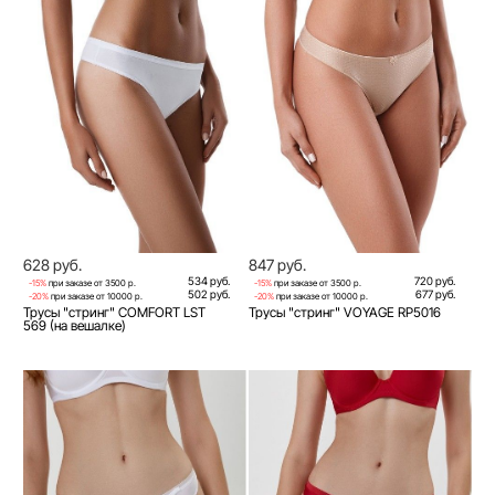
628 руб.
847 руб.
534 руб.
720 руб.
-15%
при заказе от 3500 р.
-15%
при заказе от 3500 р.
502 руб.
677 руб.
-20%
при заказе от 10000 р.
-20%
при заказе от 10000 р.
Трусы "стринг" COMFORT LST
Трусы "стринг" VOYAGE RP5016
569 (на вешалке)