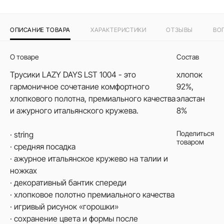
ОПИСАНИЕ ТОВАРА
ХАРАКТЕРИСТИКИ
ОТЗЫВЫ
ВО
О товаре
Состав
Трусики LAZY DAYS LST 1004 - это
хлопок
гармоничное сочетание комфортного
92%,
хлопкового полотна, премиального качества
эластан
и ажурного итальянского кружева.
8%
Поделиться
· string
товаром
· средняя посадка
· ажурное итальянское кружево на талии и
ножках
· декоративный бантик спереди
· хлопковое полотно премиального качества
· игривый рисунок «горошки»
· сохранение цвета и формы после