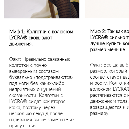
Миф 2: Так как в
Миф 1: Колготки с волокном
LYCRA® сильно т
LYCRA® сковывают
лучше купить кол
движения.
размер меньше.
Факт: Правильно связанные
Факт: Всегда вы
колготки с точно
размер, который
выверенным составом
соответствует в
буквально «подстраиваются»
и росту. Колготки
под ноги без каких-либо
волокном LYCRA
неприятных ощущений
растягиваются с
скованности. Колготки с
движением тела, 
LYCRA® сидят как вторая
возвращаются к 
кожа, поэтому через
размеру.
несколько секунд после
надевания вы не заметите их
присутствия.