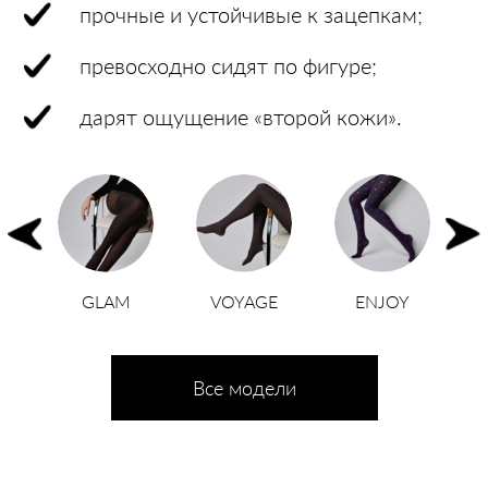
прочные и устойчивые к зацепкам;
превосходно сидят по фигуре;
дарят ощущение «второй кожи».
VE
GLAM
VOYAGE
ENJOY
Все модели