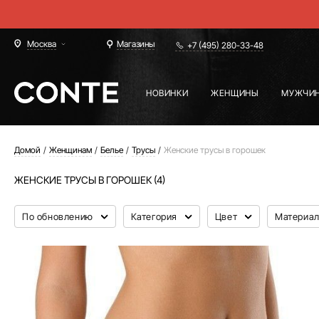
Москва
Магазины
+7 (495) 280-33-48
НОВИНКИ
ЖЕНЩИНЫ
МУЖЧИ
Домой
Женщинам
Белье
Трусы
Женские трусы в горошек
ЖЕНСКИЕ ТРУСЫ В ГОРОШЕК (4)
По обновлению
Категория
Цвет
Материа