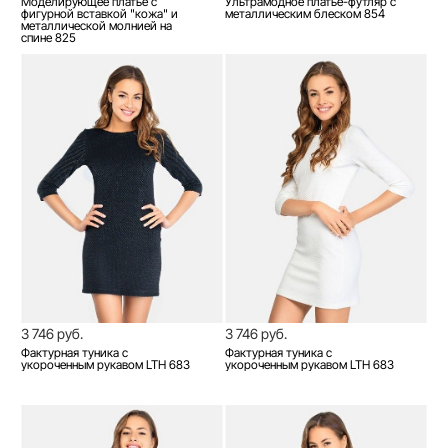
Моделирующее платье с
Ультрамодное платье-футляр с
фигурной вставкой "кожа" и
металлическим блеском 854
металлической молнией на
спине 825
3 746 руб.
3 746 руб.
Фактурная туника с
Фактурная туника с
укороченным рукавом LTH 683
укороченным рукавом LTH 683