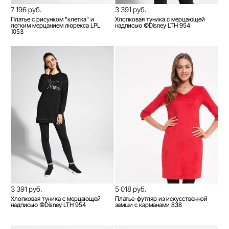
7 196 руб.
3 391 руб.
Платье с рисунком "клетка" и
Хлопковая туника с мерцающей
легким мерцанием люрекса LPL
надписью ©Disney LTH 954
1053
3 391 руб.
5 018 руб.
Хлопковая туника с мерцающей
Платье-футляр из искусственной
надписью ©Disney LTH 954
замши с карманами 838