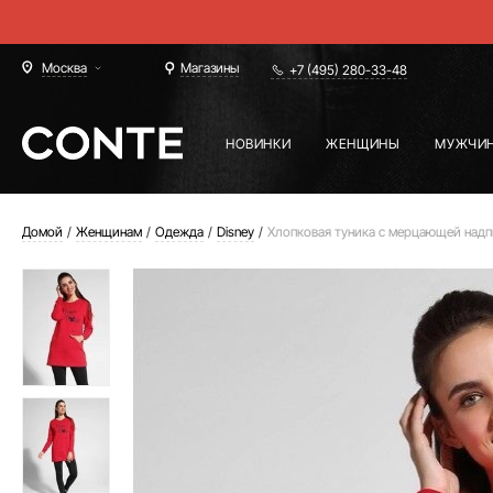
Москва
Магазины
+7 (495) 280-33-48
НОВИНКИ
ЖЕНЩИНЫ
МУЖЧИ
Домой
Женщинам
Одежда
Disney
Хлопковая туника с мерцающей надп