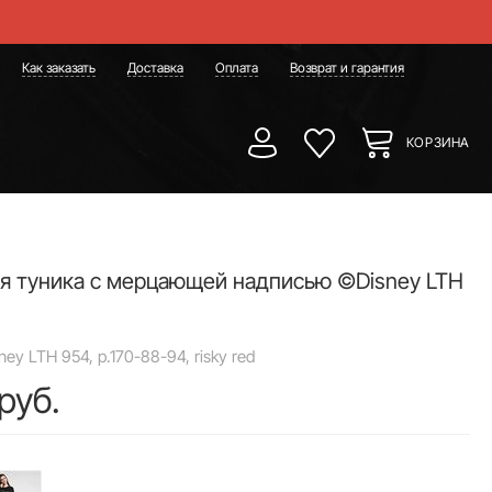
Как заказать
Доставка
Оплата
Возврат и гарантия
КОРЗИНА
я туника с мерцающей надписью ©Disney LTH
ey LTH 954, р.170-88-94, risky red
руб.