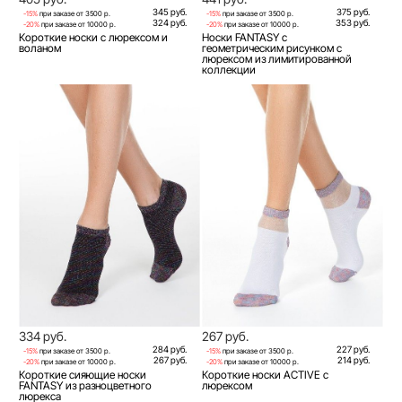
345 руб.
375 руб.
-15%
при заказе от 3500 р.
-15%
при заказе от 3500 р.
324 руб.
353 руб.
-20%
при заказе от 10000 р.
-20%
при заказе от 10000 р.
Короткие носки с люрексом и
Носки FANTASY c
воланом
геометрическим рисунком с
люрексом из лимитированной
коллекции
334 руб.
267 руб.
284 руб.
227 руб.
-15%
при заказе от 3500 р.
-15%
при заказе от 3500 р.
267 руб.
214 руб.
-20%
при заказе от 10000 р.
-20%
при заказе от 10000 р.
Короткие сияющие носки
Короткие носки ACTIVE с
FANTASY из разноцветного
люрексом
люрекса