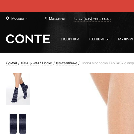
Москва
Магазины
+7 (495) 280-33-48
НОВИНКИ
ЖЕНЩИНЫ
МУЖЧИ
Домой
Женщинам
Носки
Фантазийные
Носки в полоску FANTASY с лю