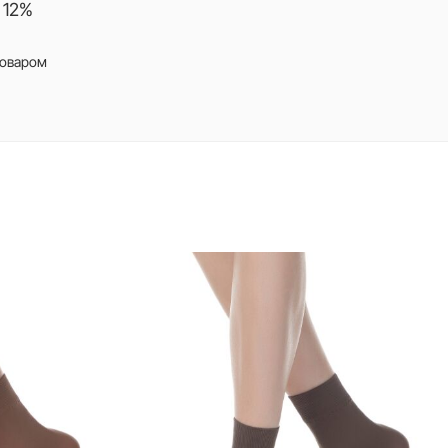
 12%
товаром