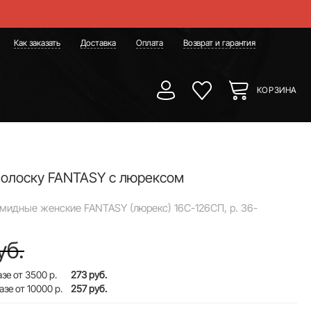
Как заказать
Доставка
Оплата
Возврат и гарантия
КОРЗИНА
полоску FANTASY с люрексом
мидные женские FANTASY (люрекс) 16С-126СП, р. 36-
уб.
зе от 3500 р.
273 руб.
азе от 10000 р.
257 руб.