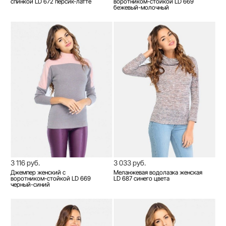
спинкой LD 672 персик-латте
воротником-стойкой LD 669
бежевый-молочный
3 116 руб.
3 033 руб.
Джемпер женский с
Меланжевая водолазка женская
воротником-стойкой LD 669
LD 687 синего цвета
черный-синий