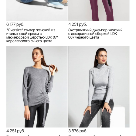
6 177 руб.
4 251 руб.
"Oversize" свитер женский из
Экстрамягкий джемпер женский
итальянской пряжи с
с декоративной сборкой LDK
мериносовой шерстью LDK 074
067 черного цвета
королевского синего цвета
4 251 руб.
3 876 руб.