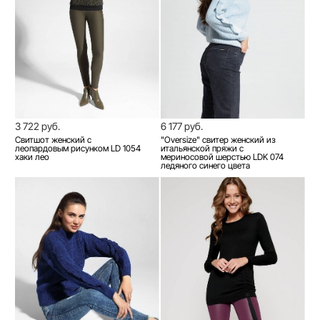
3 722 руб.
6 177 руб.
Свитшот женский c
"Oversize" свитер женский из
леопардовым рисунком LD 1054
итальянской пряжи с
хаки лео
мериносовой шерстью LDK 074
ледяного синего цвета