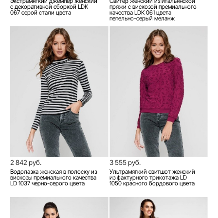
Экстрамягкий джемпер женский
Свитер женский из итальянской
с декоративной сборкой LDK
пряжи с вискозой премиального
067 серой стали цвета
качества LDK 061 цвета
пепельно-серый меланж
2 842 руб.
3 555 руб.
Водолазка женская в полоску из
Ультрамягкий свитшот женский
вискозы премиального качества
из фактурного трикотажа LD
LD 1037 черно-серого цвета
1050 красного бордового цвета