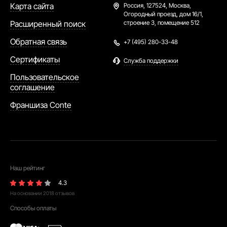
каталоге выбираете вещь и нужный размер.
Карта сайта
Россия,
127524, Москва,
Огородный проезд, дом 16/1,
Если не уверены, в таблице посмотрите
Расширенный поиск
строение 3, помещение 512
маркировку, подходящую под ваши
Обратная связь
+7 (495) 280-33-48
параметры. В ассортименте изделия
различные по силуэтам, поэтому размеры у
Сертификаты
Служба поддержки
свитеров могут отличаться.
Пользовательское
соглашение
Спешите купить женский свитер в интернет
Франшиза Conte
магазине в Москве от Conte. Продаем
стильные и оригинальные модели по
хорошим ценам.
Наш рейтинг
4.3
На основании
2018
отзывов
Способы оплаты