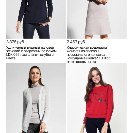
3 876 руб.
2 453 руб.
Удлиненный вязаный пуловер
Классическая водолазка
женский с разрезами по бокам
женская из вискозы
LDK 056 пастельно-голубого
премиального качества
цвета
"ощущение шелка" LD 1025
порт-рояль цвета