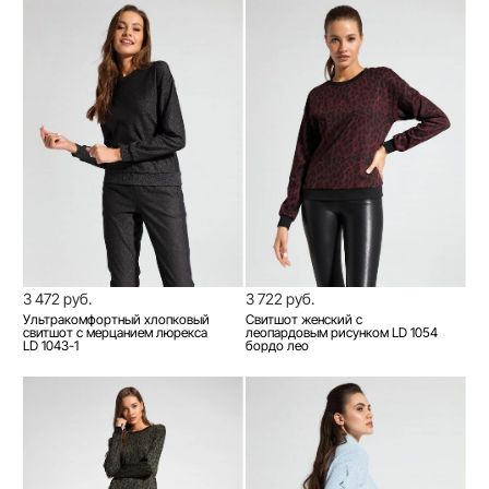
3 472 руб.
3 722 руб.
Ультракомфортный хлопковый
Свитшот женский c
свитшот с мерцанием люрекса
леопардовым рисунком LD 1054
LD 1043-1
бордо лео