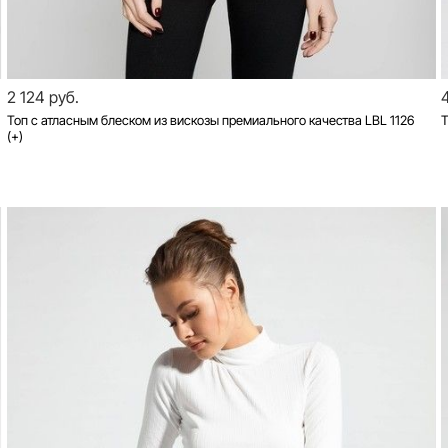
2 124 руб.
Топ с атласным блеском из вискозы премиального качества LBL 1126
Т
(+)