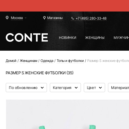
Москва
Магазины
+7 (495) 280-33-48
НОВИНКИ
ЖЕНЩИНЫ
МУЖЧИ
Домой
Женщинам
Одежда
Топы и футболки
Размер S женские футбол
РАЗМЕР S ЖЕНСКИЕ ФУТБОЛКИ (35)
По обновлению
Категория
Цвет
Материа