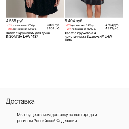
4 585 руб.
5 404 руб.
3 897 руб.
4 594 руб.
-15%
при заказе от 3500 р.
-15%
при заказе от 3500 р.
3 668 руб.
4 323 руб.
-20%
при заказе от 10000 р.
-20%
при заказе от 10000 р.
Халат с кружевом для дома
Халат с кружевом и
INSOMNIA LHW 1437
кристаллами Swarovski® LHW
1086
Доставка
Мы осуществляем доставку во все города
и
регионы Российской Федерации