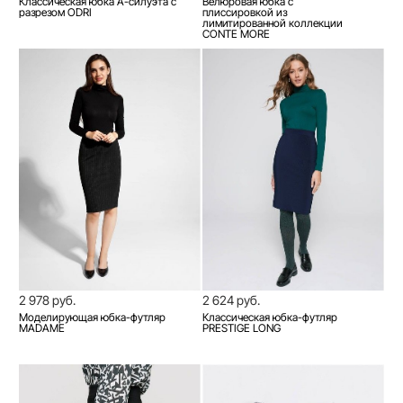
Классическая юбка A-силуэта с
Велюровая юбка с
разрезом ODRI
плиссировкой из
лимитированной коллекции
CONTE MORE
2 978 руб.
2 624 руб.
Моделирующая юбка-футляр
Классическая юбка-футляр
MADAME
PRESTIGE LONG