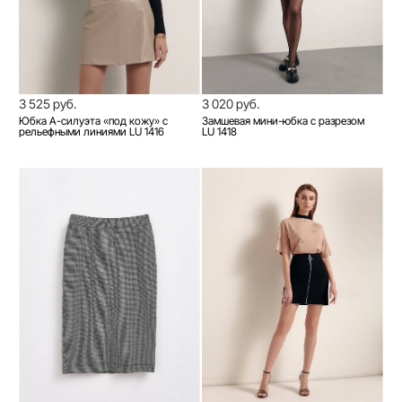
3 525 руб.
3 020 руб.
Юбка А-силуэта «под кожу» c
Замшевая мини-юбка с разрезом
рельефными линиями LU 1416
LU 1418