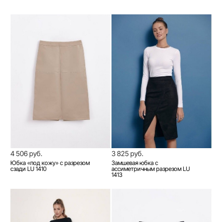
4 506 руб.
3 825 руб.
Юбка «под кожу» с разрезом
Замшевая юбка с
сзади LU 1410
ассиметричным разрезом LU
1413