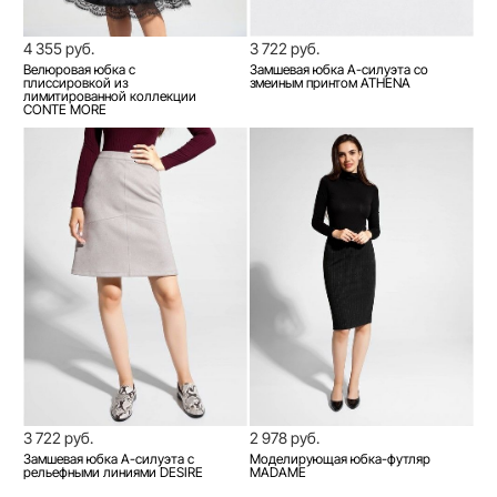
4 355 руб.
3 722 руб.
Велюровая юбка с
Замшевая юбка А-силуэта со
плиссировкой из
змеиным принтом ATHENA
лимитированной коллекции
CONTE MORE
3 722 руб.
2 978 руб.
Замшевая юбка А-силуэта c
Моделирующая юбка-футляр
рельефными линиями DESIRE
MADAME