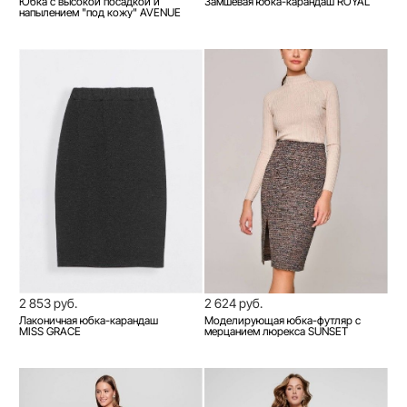
Юбка с высокой посадкой и
Замшевая юбка-карандаш ROYAL
напылением "под кожу" AVENUE
2 853 руб.
2 624 руб.
Лаконичная юбка-карандаш
Моделирующая юбка-футляр с
MISS GRACE
мерцанием люрекса SUNSET