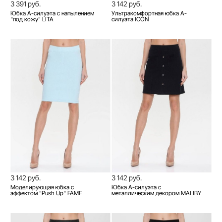
3 391 руб.
3 142 руб.
Юбка А-силуэта с напылением
Ультракомфортная юбка А-
"под кожу" LITA
силуэта ICON
3 142 руб.
3 142 руб.
Моделирующая юбка с
Юбка А-силуэта с
эффектом "Push Up" FAME
металлическим декором MALIBY