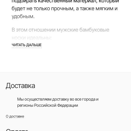
подбирать качественный материал, который
будет не только прочным, а также мягким и
удобным.
В этом отношении мужские бамбуковые
носки идеальны:
ЧИТАТЬ ДАЛЬШЕ
они впитывают влагу и испаряют ее,
поэтому ногам комфортно;
убивают неприятные запахи;
обладают антимикробными и
Доставка
антиаллергенными свойствами;
экологичны, так как при производстве
Мы осуществляем доставку во все города
и
регионы Российской Федерации
бамбука не используются химикаты;
- носки из бамбука после стирки быстро
О доставке
сохнут.