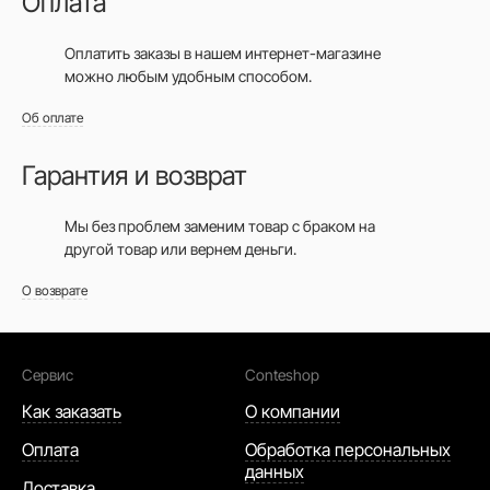
Оплата
Все изделия из натуральных волокон
обеспечивают хороший теплообмен.
Оплатить заказы в нашем интернет-магазине
Поэтому мужские бамбуковые носки
можно любым удобным способом.
согреют в холод, но вам будет не менее
Об оплате
комфортно в них и в жару.
Гарантия и возврат
Даже спортсмены оценили носки из
бамбука в полной мере. При физической
Мы без проблем заменим товар с браком на
нагрузке подошва стопы работает на
другой товар или вернем деньги.
трение, поэтому носки из мягких волокон
О возврате
предупредят появление мозолей. Плюс
хорошая гигроскопичность и защита от
бактерий. Выбор очевиден.
Сервис
Conteshop
Если хотите приобрести качественные вещи
Как заказать
О компании
от проверенного производителя,
Оплата
Обработка персональных
предлагаем купить бамбуковые носки в
данных
Доставка