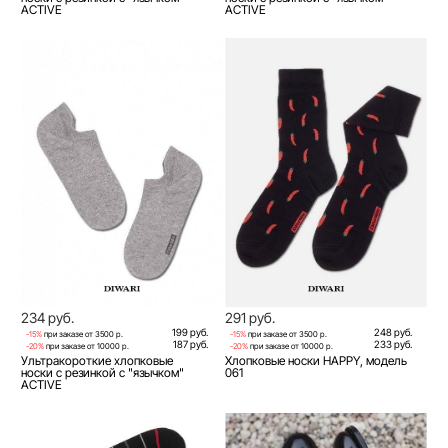
ACTIVE
ACTIVE
234 руб.
291 руб.
199 руб.
248 руб.
-15%
при заказе от 3500 р.
-15%
при заказе от 3500 р.
187 руб.
233 руб.
-20%
при заказе от 10000 р.
-20%
при заказе от 10000 р.
Ультракороткие хлопковые
Хлопковые носки HAPPY, модель
носки с резинкой с "язычком"
061
ACTIVE