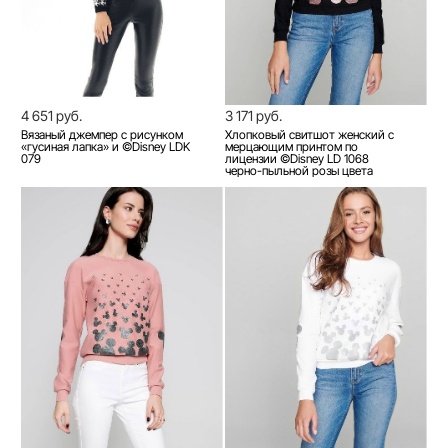
4 651 руб.
3 171 руб.
Вязаный джемпер с рисунком
Хлопковый свитшот женский с
«гусиная лапка» и ©Disney LDK
мерцающим принтом по
079
лицензии ©Disney LD 1068
черно-пыльной розы цвета