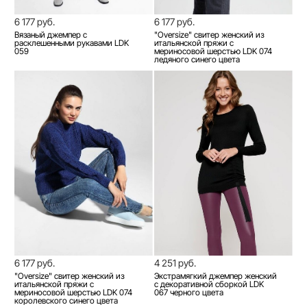
6 177 руб.
6 177 руб.
Вязаный джемпер с
"Oversize" свитер женский из
расклешенными рукавами LDK
итальянской пряжи с
059
мериносовой шерстью LDK 074
ледяного синего цвета
6 177 руб.
4 251 руб.
"Oversize" свитер женский из
Экстрамягкий джемпер женский
итальянской пряжи с
с декоративной сборкой LDK
мериносовой шерстью LDK 074
067 черного цвета
королевского синего цвета