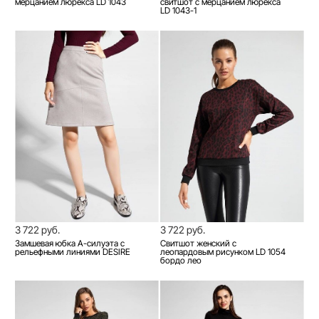
мерцанием люрекса LD 1043
свитшот с мерцанием люрекса
LD 1043-1
3 722 руб.
3 722 руб.
Замшевая юбка А-силуэта c
Свитшот женский c
рельефными линиями DESIRE
леопардовым рисунком LD 1054
бордо лео