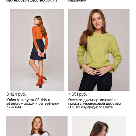
мериносовой шерстью LDK 119
карманами
3 424 руб.
4 651 руб.
Юбка А-силуэта CELINA с
Oversize-джемпер женский из
эффектом замши и рельефными
пряжи с мериносовой шерстью
линиями
LDK 113 изумрудного цвета