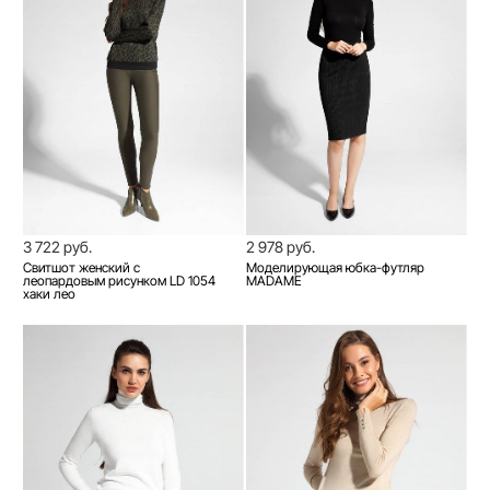
3 722 руб.
2 978 руб.
Свитшот женский c
Моделирующая юбка-футляр
леопардовым рисунком LD 1054
MADAME
хаки лео