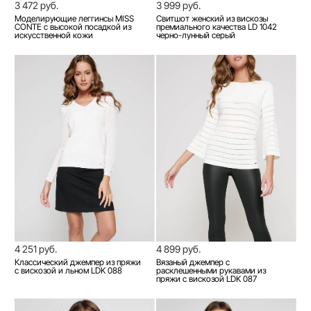
3 472 руб.
3 999 руб.
Моделирующие леггинсы MISS
Свитшот женский из вискозы
CONTE с высокой посадкой из
премиального качества LD 1042
искусственной кожи
черно-лунный серый
4 251 руб.
4 899 руб.
Классический джемпер из пряжи
Вязаный джемпер с
с вискозой и льном LDK 088
расклешенными рукавами из
пряжи с вискозой LDK 087