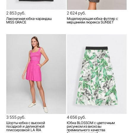
2 853 руб.
2 624 руб.
Лаконичная юбка-карандаш
Моделирующая юбка-футляр с
MISS GRACE
мерцанием люрекса SUNSET
3 555 руб.
4 656 руб.
Шорты-юбка с высокой
Юбка BLOSSOM с цветочным
посадкой и деликатной
рисунком из вискозы
плиссировкой LA RIA
премиального качества