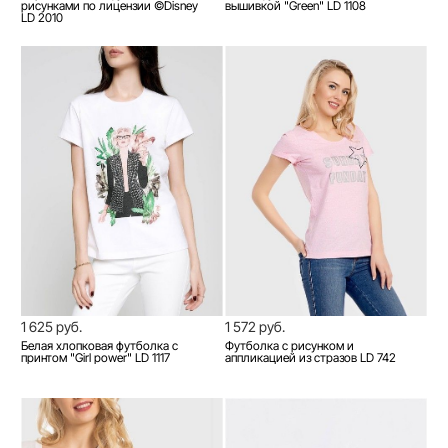
рисунками по лицензии ©Disney
вышивкой "Green" LD 1108
LD 2010
1 625 руб.
1 572 руб.
Белая хлопковая футболка с
Футболка с рисунком и
принтом "Girl power" LD 1117
аппликацией из стразов LD 742