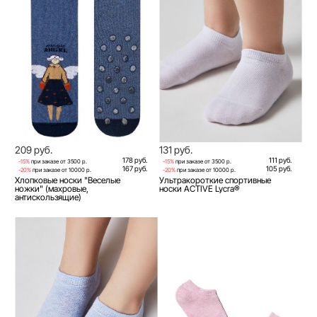
209 руб.
131 руб.
178 руб.
111 руб.
-15%
при заказе от 3500 р.
-15%
при заказе от 3500 р.
167 руб.
105 руб.
-20%
при заказе от 10000 р.
-20%
при заказе от 10000 р.
Хлопковые носки "Веселые
Ультракороткие спортивные
ножки" (махровые,
носки ACTIVE Lycra®
антискользящие)