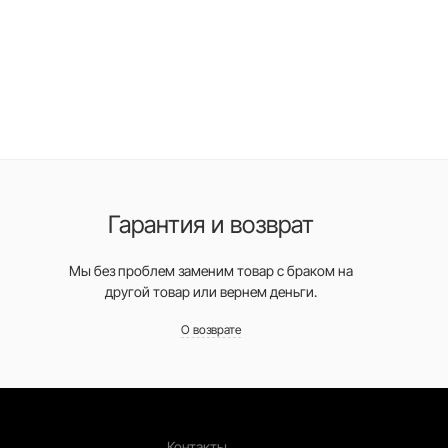
Гарантия и возврат
Мы без проблем заменим товар с браком на
другой товар или вернем деньги.
О возврате
ажать кожу и впитает влагу, если вы вдруг
ольствие от шопинга.
Контакты