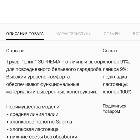
ОПИСАНИЕ ТОВАРА
ХАРАКТЕРИСТИКИ
ОТЗЫВЫ
ВО
О товаре
Состав
Трусы "слип" SUPREMA – отличный выбор
хлопок 91%,
для повседневного бельевого гардероба.
лайкра 9%;
Высокий уровень комфорта
подкладка
обеспечивают функциональные
ластовицы:
материалы и выверенные конструкции.
хлопок 100%
Поделиться
Преимущества модели:
товаром
• средняя линия талии
• хлопковое полотно Supima
• хлопковая ластовица
• нижние срезы без обработки.