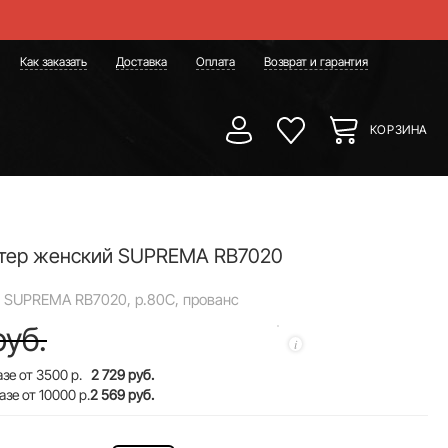
Как заказать
Доставка
Оплата
Возврат и гарантия
КОРЗИНА
ьтер женский SUPREMA RB7020
 SUPREMA RB7020, р.80C, прованс
руб.
зе от 3500 р.
2 729 руб.
азе от 10000 р.
2 569 руб.