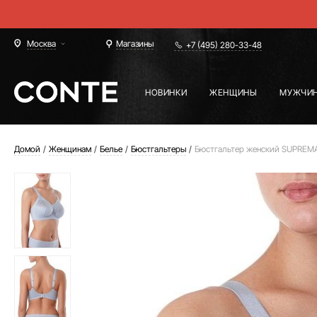
Москва
Магазины
+7 (495) 280-33-48
НОВИНКИ
ЖЕНЩИНЫ
МУЖЧИ
Домой
Женщинам
Белье
Бюстгальтеры
Бюстгальтер женский SUPREM