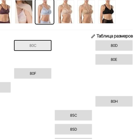
Таблица размеров
80C
80D
80E
80F
80H
85C
85D