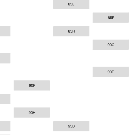
85E
85F
85H
90C
90E
90F
90H
95D