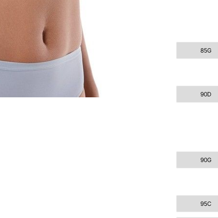
85G
90D
90G
95C