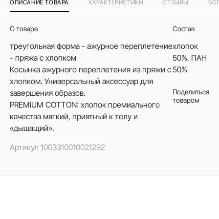
ОПИСАНИЕ ТОВАРА
ХАРАКТЕРИСТИКИ
ОТЗЫВЫ
ВО
О товаре
Состав
треугольная форма - ажурное переплетение
хлопок
- пряжа с хлопком
50%, ПАН
Косынка ажурного переплетения из пряжи с
50%
хлопком. Универсальный аксессуар для
Поделиться
завершения образов.
товаром
PREMIUM COTTON: хлопок премиального
качества мягкий, приятный к телу и
«дышащий».
Артикул
1003310010021292