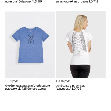
принтом "Girl power" LD 1117
аппликацией из стразов LD 742
1 131 руб.
1 904 руб.
Футболка женская с V-образным
Футболка с рисунком
вырезом LD 725 белого цвета
"шнуровка" LD 726