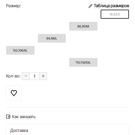
Размер:
Таблица размеров
78,82/S
86,90/M
94,98/L
102,106/XL
110,114/XXL
-
+
Кол-во:
Как заказать
Доставка