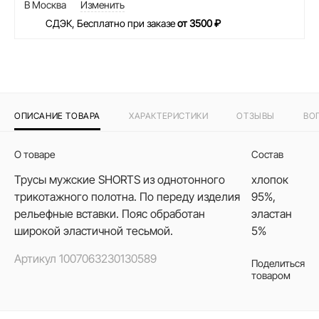
В Москва
Изменить
СДЭК, Бесплатно при заказе
от 3500 ₽
ОПИСАНИЕ ТОВАРА
ХАРАКТЕРИСТИКИ
ОТЗЫВЫ
ВО
О товаре
Состав
Трусы мужские SHORTS из однотонного
хлопок
трикотажного полотна. По переду изделия
95%,
рельефные вставки. Пояс обработан
эластан
широкой эластичной тесьмой.
5%
Артикул
1007063230130589
Поделиться
товаром