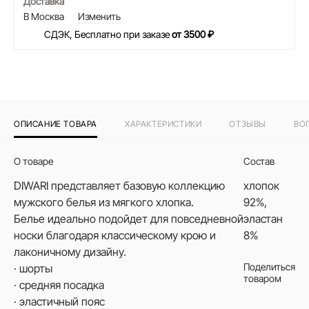
Доставка
В Москва
Изменить
СДЭК, Бесплатно при заказе
от 3500 ₽
ОПИСАНИЕ ТОВАРА
ХАРАКТЕРИСТИКИ
ОТЗЫВЫ
ВО
О товаре
Состав
DIWARI представляет базовую коллекцию
хлопок
мужского белья из мягкого хлопка.
92%,
Белье идеально подойдет для повседневной
эластан
носки благодаря классическому крою и
8%
лаконичному дизайну.
Поделиться
· шорты
товаром
· средняя посадка
· эластичный пояс