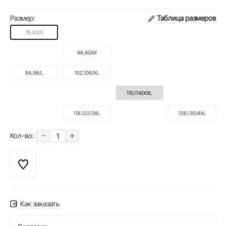
Размер:
Таблица размеров
78,82/S
86,90/M
94,98/L
102,106/XL
110,114/XXL
118,122/3XL
126,130/4XL
-
+
Кол-во:
Как заказать