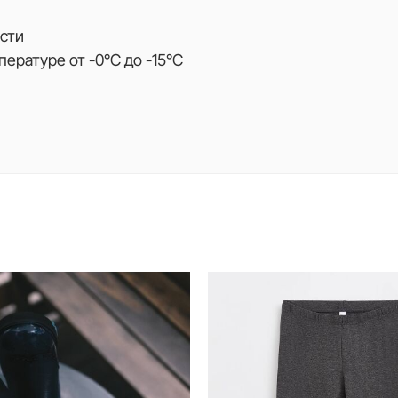
рсти
пературе от -0°C до -15°C