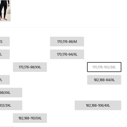
/S
170,176-86/M
/L
170,176-94/XL
170,176-98/XXL
170,176-102/3XL
/L
182,188-94/XL
-98/XXL
102/3XL
182,188-106/4XL
182,188-110/5XL