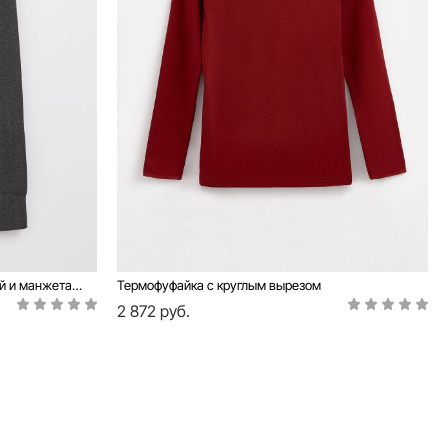
Термолеггинсы со средней посадкой и манжетами по низу
Термофуфайка с круглым вырезом
2 872 руб.