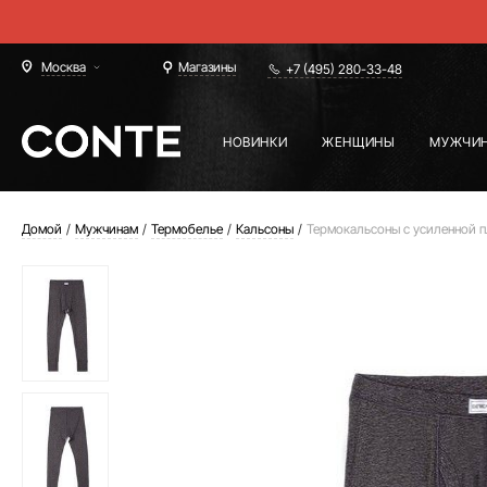
Москва
Магазины
+7 (495) 280-33-48
НОВИНКИ
ЖЕНЩИНЫ
МУЖЧИ
Домой
Мужчинам
Термобелье
Кальсоны
Термокальсоны с усиленной п