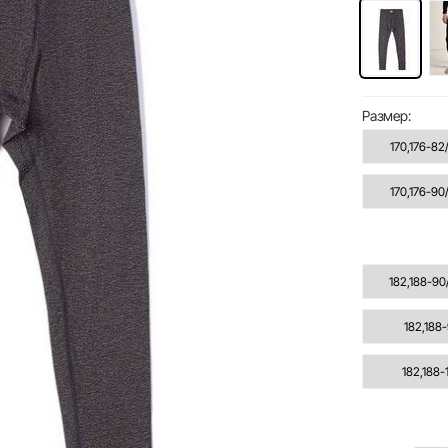
Размер:
170,176-82
170,176-90
182,188-90
182,188
182,188-