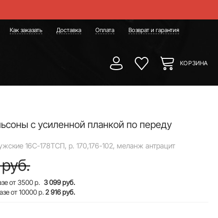
Как заказать
Доставка
Оплата
Возврат и гарантия
КОРЗИНА
ьсоны с усиленной планкой по переду
жские 16С-178ТСП, p. 170,176-102, меланж антрацит
 руб.
зе от 3500 р.
3 099 руб.
азе от 10000 р.
2 916 руб.