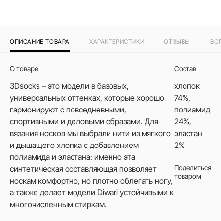
ОПИСАНИЕ ТОВАРА
ХАРАКТЕРИСТИКИ
ОТЗЫВЫ
ВО
О товаре
Состав
3Dsocks – это модели в базовых,
хлопок
универсальных оттенках, которые хорошо
74%,
гармонируют с повседневными,
полиамид
спортивными и деловыми образами. Для
24%,
вязания носков мы выбрали нити из мягкого
эластан
и дышащего хлопка с добавлением
2%
полиамида и эластана: именно эта
Поделиться
синтетическая составляющая позволяет
товаром
носкам комфортно, но плотно облегать ногу,
а также делает модели Diwari устойчивыми к
многочисленным стиркам.