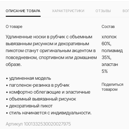
ОПИСАНИЕ ТОВАРА
ХАРАКТЕРИСТИКИ
ОТЗЫВЫ
ВО
О товаре
Состав
Удлиненные носки в рубчик с объемным
хлопок
вывязанным рисунком и декоративным
60%,
пикотом станут оригинальным акцентом в
полиамид
повседневном, спортивном или домашнем
35%,
образе.
эластан
5%
• удлиненная модель
Поделиться
• паголенок-резинка в рубчик
товаром
• комфортно облегающие и эластичные
• объемный вывязанный рисунок
• декоративный пикот
• стиль начинается с индивидуальности.
Артикул
1001332530020027975