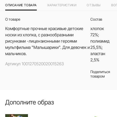
ОПИСАНИЕ ТОВАРА
ХАРАКТЕРИСТИКИ
ОТЗЫВЫ
ВО
О товаре
Состав
Комфортные прочные красивые детские
хлопок
носки из хлопка, с разнообразными
72%;
рисунками -лицензионными героями
полиамид
мультфильма "Малышарики". Для девочек и
25,5%;
мальчиков.
эластан
2,5%
Артикул
1001270520020015263
Поделиться
товаром
Дополните образ