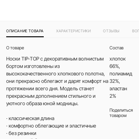
ОПИСАНИЕ ТОВАРА
ХАРАКТЕРИСТИКИ
ОТЗЫВЫ
ВО
О товаре
Состав
Носки TIP-TOP с декоративным волнистым
хлопок
бортом изготовлены из
66%,
высококачественного хлопкового полотна,
полиамид
они прекрасно облегают и дарят комфорт на
32%,
протяжении всего дня. Модель станет
эластан
прекрасным дополнением стильного и
2%
уютного образа юной модницы.
Поделиться
товаром
· классическая длина
· комфортно облегающие и эластичные
· без резинки