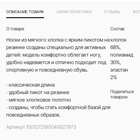
ОПИСАНИЕ ТОВАРА
ХАРАКТЕРИСТИКИ
ОТЗЫВЫ
ВО
О товаре
Состав
Носки из мягкого хлопка с ярким пикотом на
хлопок
резинке созданы специально для активных
68%,
детей: модель комфортно облегает ногу,
полиамид
удобно надевается и отлично подходит под
30%,
спортивную и повседневную обувь.
эластан
2%
· классическая длина
Поделиться
· удобный пикот на резинке
товаром
· мягкое хлопковое полотно
· созданы, чтобы стать комфортной базой для
повседневных образов.
Артикул
1001272180040027973