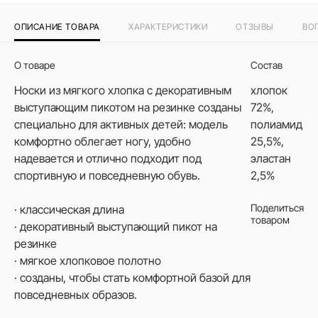
ОПИСАНИЕ ТОВАРА
ХАРАКТЕРИСТИКИ
ОТЗЫВЫ
ВО
О товаре
Состав
Носки из мягкого хлопка с декоративным
хлопок
выступающим пикотом на резинке созданы
72%,
специально для активных детей: модель
полиамид
комфортно облегает ногу, удобно
25,5%,
надевается и отлично подходит под
эластан
спортивную и повседневную обувь.
2,5%
Поделиться
· классическая длина
товаром
· декоративный выступающий пикот на
резинке
· мягкое хлопковое полотно
· созданы, чтобы стать комфортной базой для
повседневных образов.