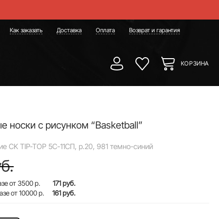
Как заказать
Доставка
Оплата
Возврат и гарантия
КОРЗИНА
е носки с рисунком “Basketball”
ие CK TIP-TOP 5С-11СП, р.20, 981 темно-синий
б.
зе от 3500 р.
171 руб.
азе от 10000 р.
161 руб.