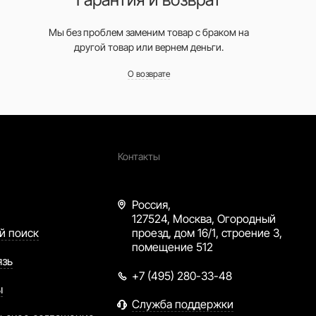
Мы без проблем заменим товар с браком на
другой товар или вернем деньги.
О возврате
Контакты
Россия,
127524, Москва, Огородный
й поиск
проезд, дом 16/1, строение 3,
помещение 512
язь
+7 (495) 280-33-48
ы
Служба поддержки