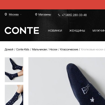
Москва
Магазины
+7 (495) 280-33-48
НОВИНКИ
ЖЕНЩИНЫ
МУЖЧИ
Домой
Conte Kids
Мальчикам
Носки
Классические
Хлопковые носки с