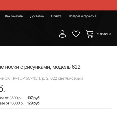
Как заказать
Доставка
Оплата
Возврат и гарантия
КОРЗИНА
е носки с рисунками, модель 622
ие CK TIP-TOP 5С-11СП, р.12, 622 светло-серый
б.
зе от 3500 р.
137 руб.
азе от 10000 р.
129 руб.