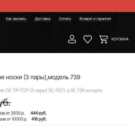
Как заказать
Доставка
Оплата
Возврат и гарантия
КОРЗИНА
е носки (3 пары),модель 739
е CK TIP-TOP (3 пары) 5С-11СП, р.16, 739 ассорти
уб.
зе от 3500 р.
444 руб.
азе от 10000 р.
418 руб.