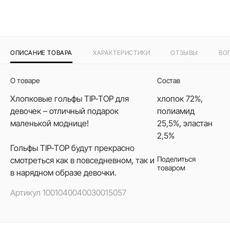
ОПИСАНИЕ ТОВАРА
ХАРАКТЕРИСТИКИ
ОТЗЫВЫ
ВО
О товаре
Состав
Хлопковые гольфы TIP-TOP для
хлопок 72%,
девочек – отличный подарок
полиамид
маленькой моднице!
25,5%, эластан
2,5%
Гольфы TIP-TOP будут прекрасно
Поделиться
смотреться как в повседневном, так и
товаром
в нарядном образе девочки.
Артикул
1001040040030015057