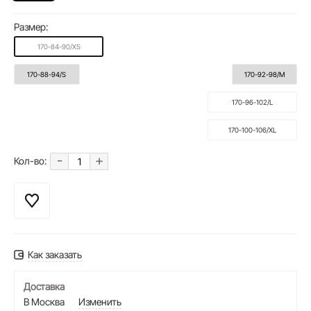
Размер:
170-84-90/XS
170-88-94/S
170-92-98/M
170-96-102/L
170-100-106/XL
-
+
Кол-во:
Как заказать
Доставка
В Москва
Изменить