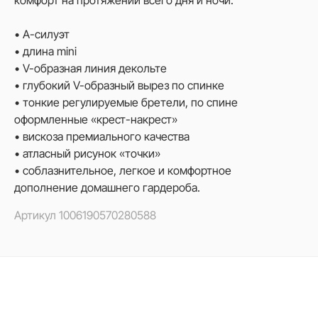
комфорт на протяжении всего дня и ночи.
• А-силуэт
• длина mini
• V-образная линия декольте
• глубокий V-образный вырез по спинке
• тонкие регулируемые бретели, по спине
оформленные «крест-накрест»
• вискоза премиального качества
• атласный рисунок «точки»
• соблазнительное, легкое и комфортное
дополнение домашнего гардероба.
Артикул
1006190570280588