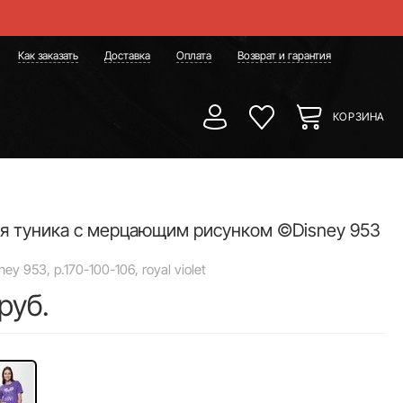
Как заказать
Доставка
Оплата
Возврат и гарантия
КОРЗИНА
я туника с мерцающим рисунком ©Disney 953
ey 953, р.170-100-106, royal violet
руб.