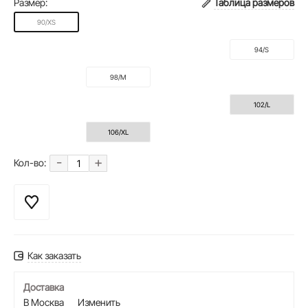
Размер:
Таблица размеров
90/XS
94/S
98/M
102/L
106/XL
-
+
Кол-во:
Как заказать
Доставка
В Москва
Изменить