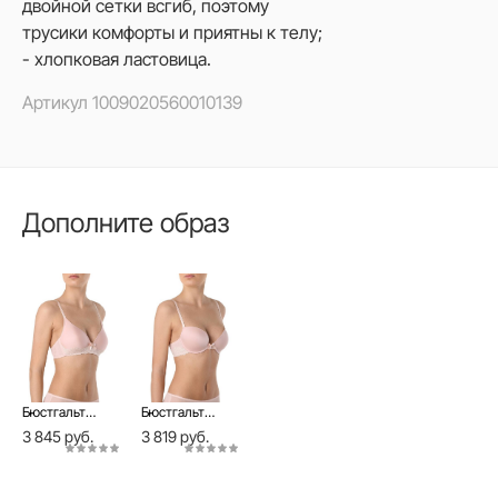
двойной сетки всгиб, поэтому
трусики комфорты и приятны к телу;
- хлопковая ластовица.
Артикул
1009020560010139
Дополните образ
Бюстгальтер FLEUR TB7053
Бюстгальтер женский FLEUR TB3052 камея
3 845 руб.
3 819 руб.