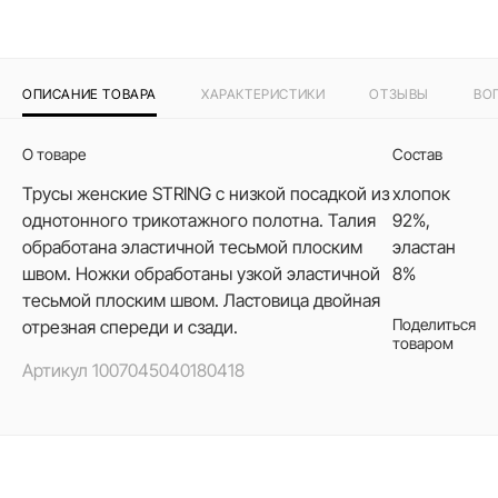
ОПИСАНИЕ ТОВАРА
ХАРАКТЕРИСТИКИ
ОТЗЫВЫ
ВО
О товаре
Состав
Трусы женские STRING с низкой посадкой из
хлопок
однотонного трикотажного полотна. Талия
92%,
обработана эластичной тесьмой плоским
эластан
швом. Ножки обработаны узкой эластичной
8%
тесьмой плоским швом. Ластовица двойная
Поделиться
отрезная спереди и сзади.
товаром
Артикул
1007045040180418