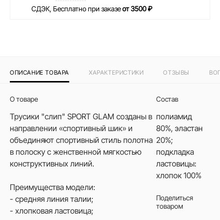
СДЭК, Бесплатно при заказе
от 3500 ₽
ОПИСАНИЕ ТОВАРА
ХАРАКТЕРИСТИКИ
ОТЗЫВЫ
ВО
О товаре
Состав
Трусики "слип" SPORT GLAM созданы в
полиамид
направлении «спортивный шик» и
80%, эластан
объединяют спортивный стиль полотна
20%;
в полоску с женственной мягкостью
подкладка
конструктивных линий.
ластовицы:
хлопок 100%
Преимущества модели:
Поделиться
- средняя линия талии;
товаром
- хлопковая ластовица;