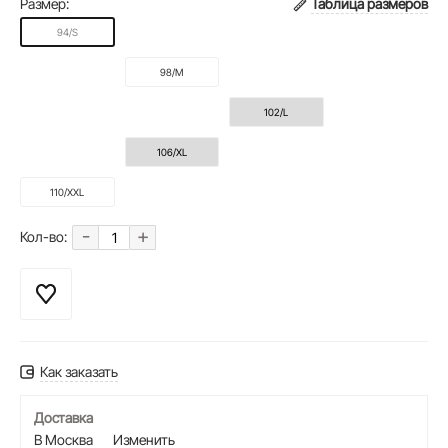
Размер:
Таблица размеров
94/S
98/M
102/L
106/XL
110/XXL
-
+
Кол-во:
Как заказать
Доставка
В Москва
Изменить