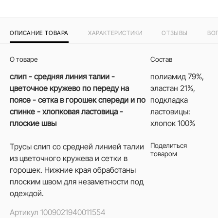
ОПИСАНИЕ ТОВАРА
ХАРАКТЕРИСТИКИ
ОТЗЫВЫ
ВО
О товаре
Состав
слип - средняя линия талии -
полиамид 79%,
цветочное кружево по переду на
эластан 21%,
поясе - сетка в горошек спереди и по
подкладка
спинке - хлопковая ластовица -
ластовицы:
плоские швы
хлопок 100%
Поделиться
Трусы слип со средней линией талии
товаром
из цветочного кружева и сетки в
горошек. Нижние края обработаны
плоским швом для незаметности под
одеждой.
Артикул
1009021940011554