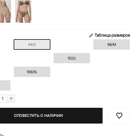
Таблица размеров
94/S
98/M
102/L
106/XL
+
ОПОВЕСТИТЬ О НАЛИЧИИ
ть