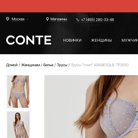
Москва
Магазины
+7 (495) 280-33-48
НОВИНКИ
ЖЕНЩИНЫ
МУЖЧИ
Домой
Женщинам
Белье
Трусы
Трусы "слип" ARABESQUE TP3050