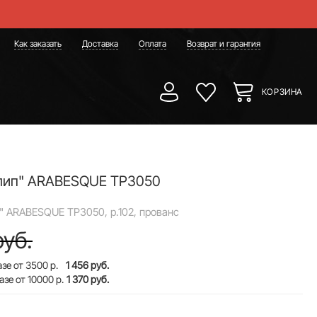
Как заказать
Доставка
Оплата
Возврат и гарантия
КОРЗИНА
слип" ARABESQUE TP3050
" ARABESQUE TP3050, р.102, прованс
руб.
зе от 3500 р.
1 456 руб.
азе от 10000 р.
1 370 руб.