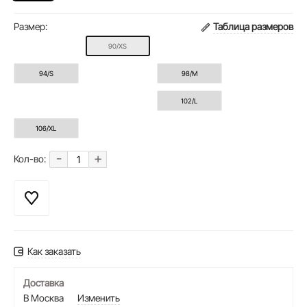
Размер:
Таблица размеров
90/XS
94/S
98/M
102/L
106/XL
-
+
Кол-во:
Как заказать
Доставка
В Москва
Изменить