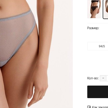
Размер:
94/S
-
Кол-во:
Как заказа