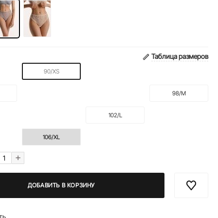
Таблица размеров
90/XS
98/M
102/L
106/XL
+
ДОБАВИТЬ В КОРЗИНУ
ть