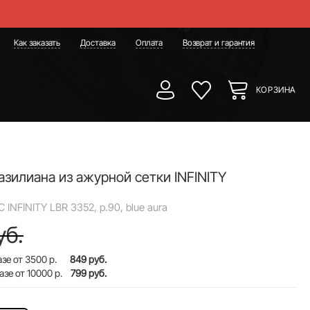
Как заказать
Доставка
Оплата
Возврат и гарантия
КОРЗИНА
азилиана из ажурной сетки INFINITY
 INFINITY LBR 3352, р.90, blue aura
уб.
зе от 3500 р.
849 руб.
азе от 10000 р.
799 руб.