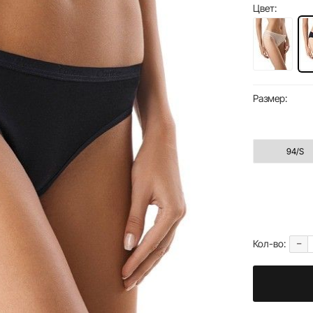
Цвет:
Размер:
94/S
-
Кол-во: