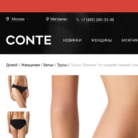
Москва
Магазины
+7 (495) 280-33-48
НОВИНКИ
ЖЕНЩИНЫ
МУЖЧИ
Домой
Женщинам
Белье
Трусы
Трусы "бикини" со средней линией тал