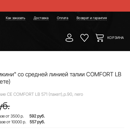
Как заказать
Доставка
Оплата
Возврат и гарантия
КОРЗИНА
икини" со средней линией талии COMFORT LB
кете)
ие CE COMFORT LB 571 (пакет),р.90, nero
уб.
зе от 3500 р.
592 руб.
азе от 10000 р.
557 руб.