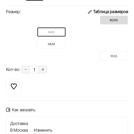
Размер:
Таблица размеров
90/XS
94/S
98/M
102/L
-
+
Кол-во:
Как заказать
Доставка
В Москва
Изменить