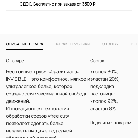
СДЭК, Бесплатно при заказе
от 3500 ₽
ОПИСАНИЕ ТОВАРА
ХАРАКТЕРИСТИКИ
ОТЗЫВЫ
ВО
О товаре
Состав
Бесшовные трусы «бразилиана»
хлопок 80%,
INVISIBLE – это комфортное, мягкое и
эластан 20%,
ультралегкое белье, которое
подкладка
создано для максимальной свободы
ластовицы:
движений.
хлопок 92%,
Инновационная технология
эластан 8%
обработки срезов «free cut»
Поделиться товаром
позволяет сделать белье
незаметным даже под самой