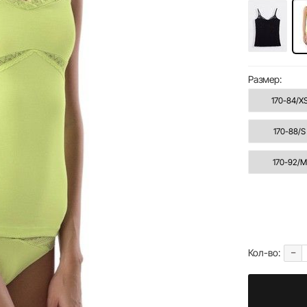
Размер:
170-84/X
170-88/S
170-92/M
-
Кол-во: