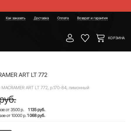
Как заказать
Доставка
Оплата
Возврат и гарантия
КОРЗИНА
RAMER ART LT 772
 MACRAMER ART LT 772, р.170-84, лимонный
руб.
зе от 3500 р.
1 135 руб.
азе от 10000 р.
1 068 руб.