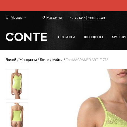
Москва
Магазины
+7 (495) 280-33-48
НОВИНКИ
ЖЕНЩИНЫ
МУЖЧИ
Домой
Женщинам
Белье
Майки
Топ MACRAMER ART LT 772