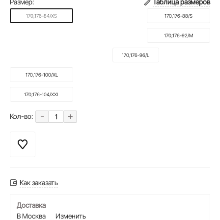
Размер:
Таблица размеров
170,176-84/XS
170,176-88/S
170,176-92/M
170,176-96/L
170,176-100/XL
170,176-104/XXL
-
+
Кол-во:
Как заказать
Доставка
В Москва
Изменить