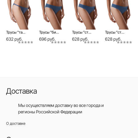
Трусы "танга" COMFORT LTA 570 (на вешалке)
Трусы "бикини" со средней линией талии COMFORT LB 571 (на вешалке)
Трусы "стринг" COMFORT LST 569 (на вешалке)
Трусы "стринг" COMFORT LST 569 (в коробке)
632 руб.
696 руб.
628 руб.
628 руб.
Доставка
Мы осуществляем доставку во все города
и
регионы Российской Федерации
О доставке