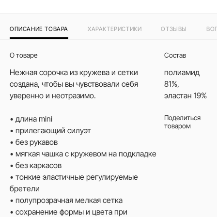
ОПИСАНИЕ ТОВАРА
ХАРАКТЕРИСТИКИ
ОТЗЫВЫ
ВО
О товаре
Состав
Нежная сорочка из кружева и сетки
полиамид
создана, чтобы вы чувствовали себя
81%,
уверенно и неотразимо.
эластан 19%
Поделиться
• длина mini
товаром
• прилегающий силуэт
• без рукавов
• мягкая чашка с кружевом на подкладке
• без каркасов
• тонкие эластичные регулируемые
бретели
• полупрозрачная мелкая сетка
• сохранение формы и цвета при