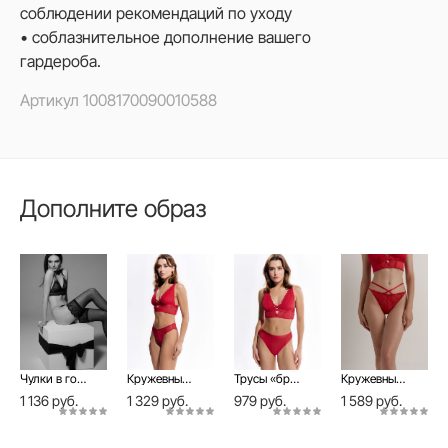
соблюдении рекомендаций по уходу
• соблазнительное дополнение вашего
гардероба.
Артикул
1008170090010588
Дополните образ
Чулки в горошек с ажурной резинкой HAPPY
Кружевные трусы «бразилиана» с вырезом сзади FABULOUS LBR 2863
Трусы «бразилиано» из эластичной сеточки FABULOUS LBR 2953
Кружевные трусы «танга» с эластичными тесьмами и вырезом сзади FABULOUS LTA 2864
1 136 руб.
1 329 руб.
979 руб.
1 589 руб.